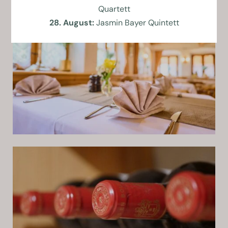
Quartett
28. August:
Jasmin Bayer Quintett
ab 18 Uhr
FEIERLICHKEITEN
Sommerfrische auf
dem Teller
Wenn die Temperaturen steigen,
bringt unsere Salatwoche
wohltuende Frische auf den Teller
– genau das Richtige für heiße
Sommertage im Biergarten 🥗
15. bis 22. August
WEINKELLER