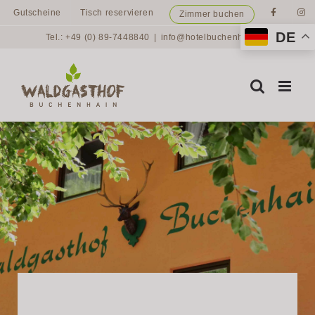
Zum
Gutscheine
Tisch reservieren
Zimmer buchen
Inhalt
DE
Tel.: +49 (0) 89-7448840
|
info@hotelbuchenhain.de
springen