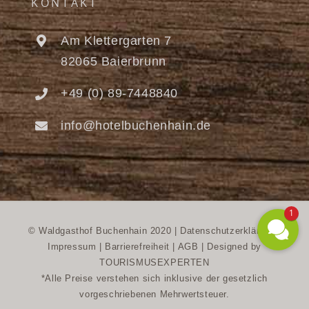
KONTAKT
Am Klettergarten 7
82065 Baierbrunn
+49 (0) 89-7448840
info@hotelbuchenhain.de
1
© Waldgasthof Buchenhain 2020 |
Datenschutzerklärung
|
Impressum
|
Barrierefreiheit
|
AGB
|
Designed by
TOURISMUSEXPERTEN
*Alle Preise verstehen sich inklusive der gesetzlich
vorgeschriebenen Mehrwertsteuer.