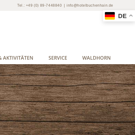
Tel.: +49 (0) 89-7448840
|
info@hotelbuchenhain.de
DE
 AKTIVITÄTEN
SERVICE
WALDHORN