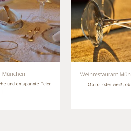
Weinrestaur
rn in München
Tag
in München
Weinrestaurant Münc
che und entspannte Feier
Ob rot oder weiß, ob 
.]