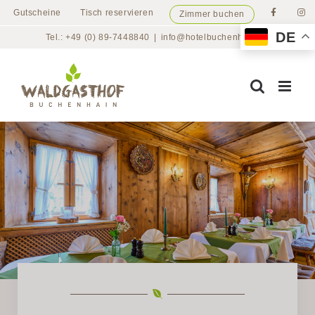
Zum
Gutscheine
Tisch reservieren
Zimmer buchen
Inhalt
DE
Tel.: +49 (0) 89-7448840
|
info@hotelbuchenhain.de
springen