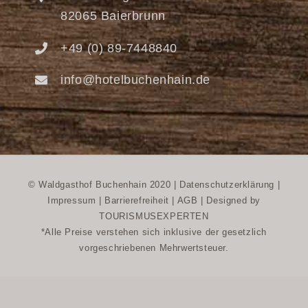
82065 Baierbrunn
+49 (0) 89-7448840
info@hotelbuchenhain.de
© Waldgasthof Buchenhain 2020 |
Datenschutzerklärung
|
Impressum
|
Barrierefreiheit
|
AGB
|
Designed by
TOURISMUSEXPERTEN
*Alle Preise verstehen sich inklusive der gesetzlich
vorgeschriebenen Mehrwertsteuer.