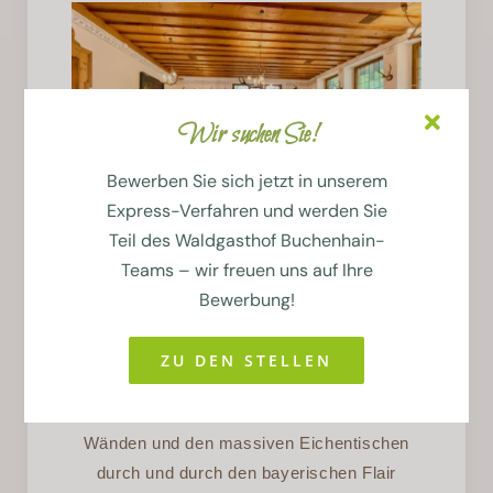
Wir suchen Sie!
Bewerben Sie sich jetzt in unserem
Express-Verfahren und werden Sie
Teil des Waldgasthof Buchenhain-
Teams – wir freuen uns auf Ihre
DIE BIERSTUBE
Bewerbung!
In unserem rustikalen Bierstüberl treffen
sich oft Einheimische am Stammtisch für
ZU DEN STELLEN
zünftige Schafkopfabende. Der Gastraum
versprüht mit seinen Hirschgeweihen an den
Wänden und den massiven Eichentischen
durch und durch den bayerischen Flair