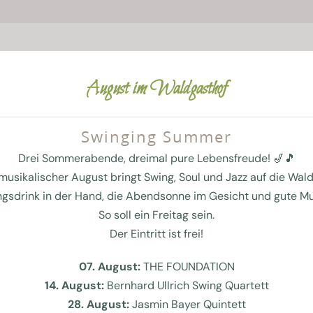
August im Waldgasthof
 FÜR EINE AUSZEIT – IM HOTEL MÜ
Swinging Summer
Drei Sommerabende, dreimal pure Lebensfreude! 🎷🎵
ort – das ist unser Hotel München. Bayerische Behaglichkeit 
musikalischer August bringt Swing, Soul und Jazz auf die Wal
ür Ihre Geschäftsreise oder planen Ihren Kurzurlaub in Münche
ngsdrink in der Hand, die Abendsonne im Gesicht und gute Mu
Hier wird Gastfreundschaft großgeschrieben.
So soll ein Freitag sein.
ein großzügiges 3-Zimmer-Apartment stehen für Sie bereit und
Der Eintritt ist frei!
isch-legeren Stil oder unseren Landhauszimmern, die durch ih
07. August:
THE FOUNDATION
nchen entführt Sie in die Welt des Biedermeier und bietet exze
14. August:
Bernhard Ullrich Swing Quartett
Herzlich Willkommen in unserem Hotel in München!
28. August:
Jasmin Bayer Quintett