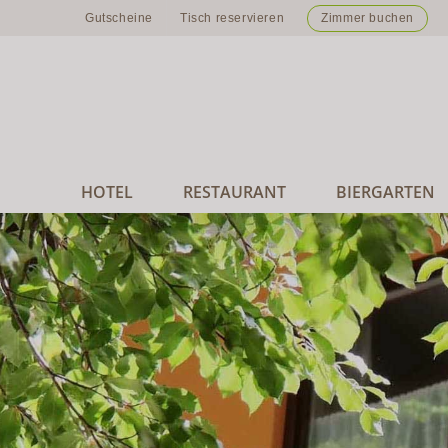
Zum
Gutscheine
Tisch reservieren
Zimmer buchen
Inhalt
springen
HOTEL
RESTAURANT
BIERGARTEN