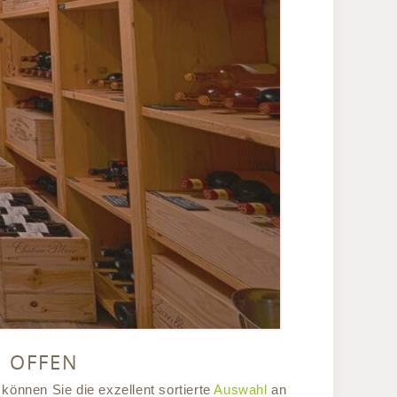
 OFFEN
können Sie die exzellent sortierte
Auswahl
an