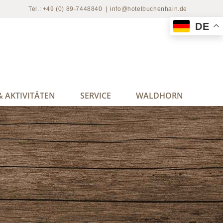
Tel.: +49 (0) 89-7448840
|
info@hotelbuchenhain.de
DE
 AKTIVITÄTEN
SERVICE
WALDHORN