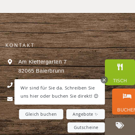
KONTAKT
Am Klettergarten 7
82065 Baierbrunn
TISCH
+49 (0) 89-7448840
Wir sind für Sie da. Schreiben Sie
uns hier oder buchen Sie direkt! 😊
info@hotelbuchenhain.de
BUCHEN
Gleich buchen
Angebote ✨
Gutscheine