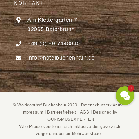
KONTAKT
Am Klettergarten 7
82065 Baierbrunn
+49 (0) 89-7448840
info@hotelbuchenhain.de
1
© Waldgasthof Buchenhain 2020 |
Datenschutzerklärung
|
Impressum
|
Barrierefreiheit
|
AGB
|
Designed by
TOURISMUSEXPERTEN
*Alle Preise verstehen sich inklusive der gesetzlich
vorgeschriebenen Mehrwertsteuer.