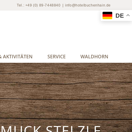
Tel.: +49 (0) 89-7448840
|
info@hotelbuchenhain.de
DE
 AKTIVITÄTEN
SERVICE
WALDHORN
 MUCK STELZLE