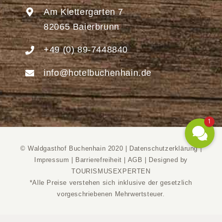
Am Klettergarten 7
82065 Baierbrunn
+49 (0) 89-7448840
info@hotelbuchenhain.de
1
© Waldgasthof Buchenhain 2020 |
Datenschutzerklärung
|
Impressum
|
Barrierefreiheit
|
AGB
|
Designed by
TOURISMUSEXPERTEN
*Alle Preise verstehen sich inklusive der gesetzlich
vorgeschriebenen Mehrwertsteuer.