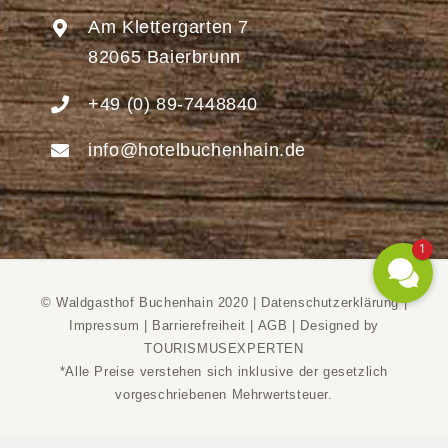
Am Klettergarten 7
82065 Baierbrunn
+49 (0) 89-7448840
info@hotelbuchenhain.de
1
© Waldgasthof Buchenhain 2020 |
Datenschutzerklärung
|
Impressum
|
Barrierefreiheit
|
AGB
|
Designed by
TOURISMUSEXPERTEN
*Alle Preise verstehen sich inklusive der gesetzlich
vorgeschriebenen Mehrwertsteuer.