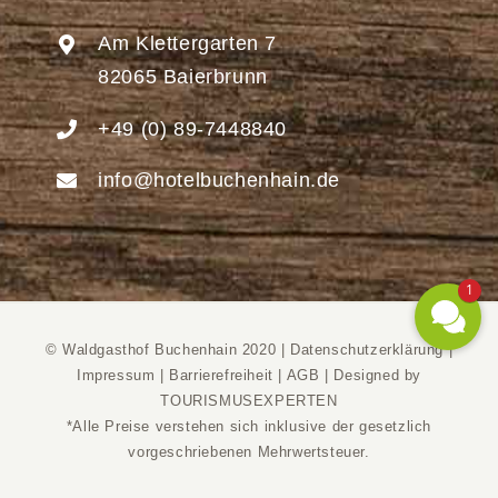
Am Klettergarten 7
82065 Baierbrunn
+49 (0) 89-7448840
info@hotelbuchenhain.de
1
© Waldgasthof Buchenhain 2020 |
Datenschutzerklärung
|
Impressum
|
Barrierefreiheit
|
AGB
|
Designed by
TOURISMUSEXPERTEN
*Alle Preise verstehen sich inklusive der gesetzlich
vorgeschriebenen Mehrwertsteuer.