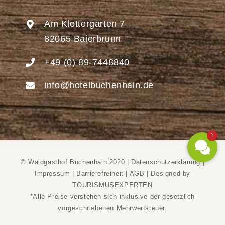
Am Klettergarten 7
82065 Baierbrunn
+49 (0) 89-7448840
info@hotelbuchenhain.de
1
© Waldgasthof Buchenhain 2020 |
Datenschutzerklärung
|
Impressum
|
Barrierefreiheit
|
AGB
|
Designed by
TOURISMUSEXPERTEN
*Alle Preise verstehen sich inklusive der gesetzlich
vorgeschriebenen Mehrwertsteuer.