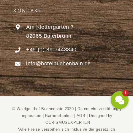
KONTAKT
Am Klettergarten 7
82065 Baierbrunn
+49 (0) 89-7448840
info@hotelbuchenhain.de
1
© Waldgasthof Buchenhain 2020 |
Datenschutzerklärung
|
Impressum
|
Barrierefreiheit
|
AGB
|
Designed by
TOURISMUSEXPERTEN
*Alle Preise verstehen sich inklusive der gesetzlich