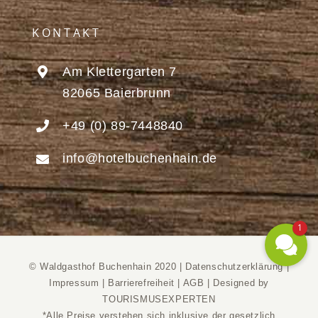
KONTAKT
Am Klettergarten 7
82065 Baierbrunn
+49 (0) 89-7448840
info@hotelbuchenhain.de
1
© Waldgasthof Buchenhain 2020 |
Datenschutzerklärung
|
Impressum
|
Barrierefreiheit
|
AGB
|
Designed by
TOURISMUSEXPERTEN
*Alle Preise verstehen sich inklusive der gesetzlich