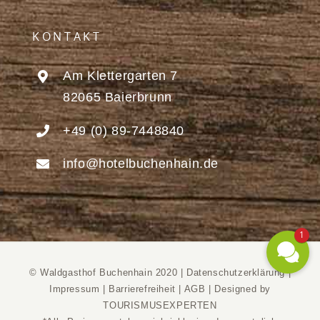
KONTAKT
Am Klettergarten 7
82065 Baierbrunn
+49 (0) 89-7448840
info@hotelbuchenhain.de
1
© Waldgasthof Buchenhain 2020 |
Datenschutzerklärung
|
Impressum
|
Barrierefreiheit
|
AGB
|
Designed by
TOURISMUSEXPERTEN