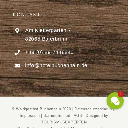
KONTAKT
Am Klettergarten 7
82065 Baierbrunn
+49 (0) 89-7448840
info@hotelbuchenhain.de
1
© Waldgasthof Buchenhain 2020 |
Datenschutzerklärung
|
Impressum
|
Barrierefreiheit
|
AGB
|
Designed by
TOURISMUSEXPERTEN