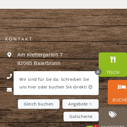
KONTAKT
Am Klettergarten 7
82065 Baierbrunn
TISCH
+49 (0) 89-7448840
Wir sind für Sie da. Schreiben Sie
uns hier oder buchen Sie direkt! 😊
info@hotelbuchenhain.de
BUCHEN
Gleich buchen
Angebote ✨
Gutscheine