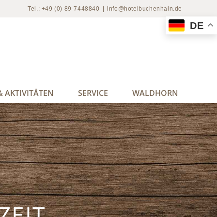
Tel.: +49 (0) 89-7448840
|
info@hotelbuchenhain.de
DE
 AKTIVITÄTEN
SERVICE
WALDHORN
ZEIT