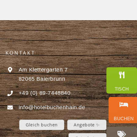
KONTAKT
Am Klettergarten 7
82065 Baierbrunn
TISCH
+49 (0) 89-7448840
Wir sind für Sie da. Schreiben Sie
info@hotelbuchenhain.de
uns hier oder buchen Sie direkt! 😊
BUCHEN
Gleich buchen
Angebote ✨
Gutscheine