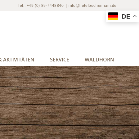
Tel.: +49 (0) 89-7448840
|
info@hotelbuchenhain.de
DE
 AKTIVITÄTEN
SERVICE
WALDHORN