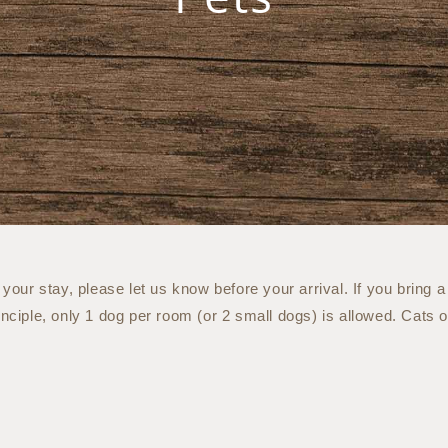
 your stay, please let us know before your arrival. If you bring a
inciple, only 1 dog per room (or 2 small dogs) is allowed. Cats o