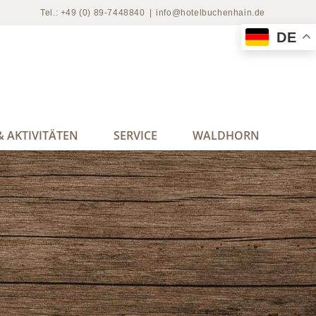
Tel.: +49 (0) 89-7448840
|
info@hotelbuchenhain.de
DE
 AKTIVITÄTEN
SERVICE
WALDHORN