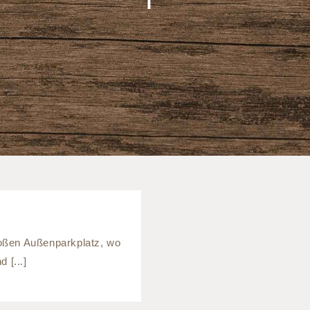
roßen Außenparkplatz, wo
 [...]