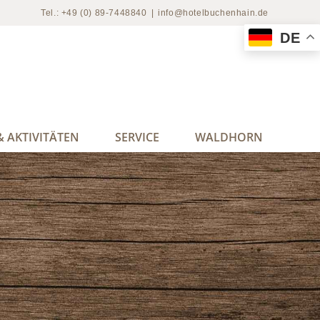
Tel.: +49 (0) 89-7448840
|
info@hotelbuchenhain.de
DE
 AKTIVITÄTEN
SERVICE
WALDHORN