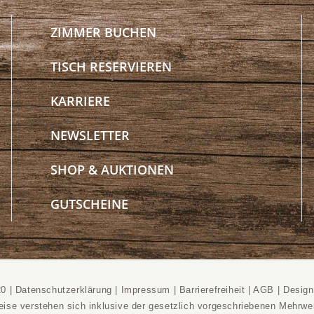
ZIMMER BUCHEN
TISCH RESERVIEREN
KARRIERE
NEWSLETTER
SHOP & AUKTIONEN
GUTSCHEINE
20 |
Datenschutzerklärung
|
Impressum
|
Barrierefreiheit
|
AGB
|
Desig
reise verstehen sich inklusive der gesetzlich vorgeschriebenen Mehrwer