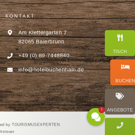
KONTAKT
Am Klettergarten 7
82065 Baierbrunn
TISCH
+49 (0) 89-7448840
info@hotelbuchenhain.de
BUCHEN
1
ANGEBOTE
ned by TOURISMUSEXPERTEN
tsteuer.