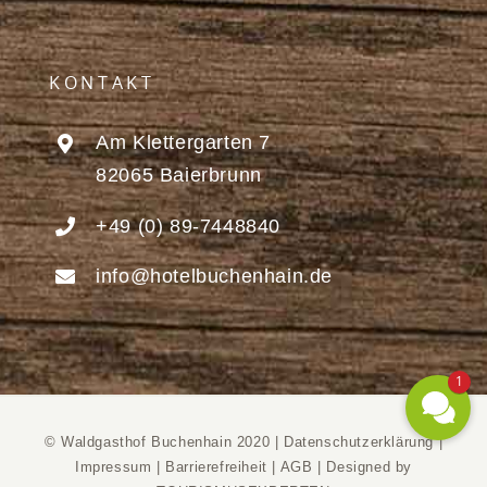
KONTAKT
Am Klettergarten 7
82065 Baierbrunn
+49 (0) 89-7448840
info@hotelbuchenhain.de
1
© Waldgasthof Buchenhain 2020 |
Datenschutzerklärung
|
Impressum
|
Barrierefreiheit
|
AGB
|
Designed by