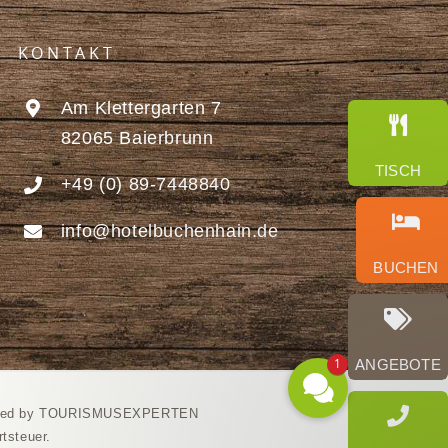
KONTAKT
Am Klettergarten 7
82065 Baierbrunn
TISCH
+49 (0) 89-7448840
info@hotelbuchenhain.de
BUCHEN
Gleich buchen
Angebote ✨
Gutscheine
1
ANGEBOTE
ned by TOURISMUSEXPERTEN
tsteuer.