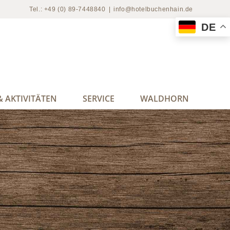
Tel.: +49 (0) 89-7448840
|
info@hotelbuchenhain.de
DE
 AKTIVITÄTEN
SERVICE
WALDHORN