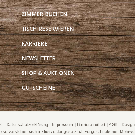
ZIMMER BUCHEN
TISCH RESERVIEREN
KARRIERE
NEWSLETTER
SHOP & AUKTIONEN
GUTSCHEINE
20 |
Datenschutzerklärung
|
Impressum
|
Barrierefreiheit
|
AGB
|
Desig
reise verstehen sich inklusive der gesetzlich vorgeschriebenen Mehrwer