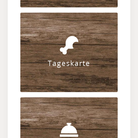
Zusätzlich zu unserer Speisekarte gibt
es je nach Saison wechselnde
Tagesgerichte.
Tageskarte
ZUR KARTE
Raffiniert und abwechslungsreich:
unsere täglich wechselnden
Tagesmenüs (Mo-Fr)!