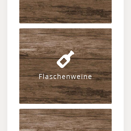
ZUR KARTE
Entdecken Sie unser Angebot an
ausgewählten Rot-, Weiß- und
Roséweinen aus unserem Weinkeller.
Flaschenweine
ZUR KARTE
Für den hochprozentigen Genuss