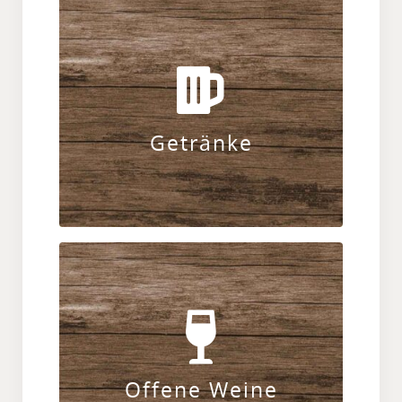
Ob kurz oder lang, ob hell oder dunkel,
mit oder ohne Alkohol – wir stillen
jeden Durst.
Getränke
ZUR KARTE
Unsere offenen Rot-, Weiß-, und
Roséweine – gute Tropfen aus
Deutschland, Österreich und Italien.
Offene Weine