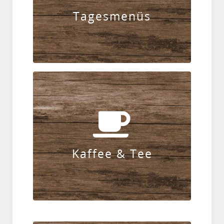
Tagesmenüs
ZUR KARTE
Gerne etwas Warmes im Bauch? Hier
geht’s zu unseren Hot Drinks – Tee,
Kaffee & Co.
Kaffee & Tee
ZUR KARTE