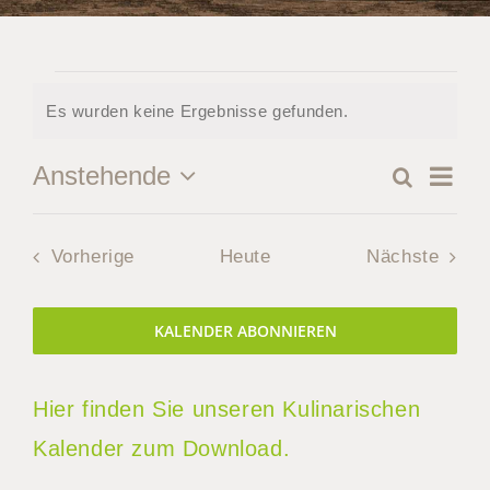
Veranstaltungen
Es wurden keine Ergebnisse gefunden.
Hinweis
Ver
Anstehende
Suche
Verans
Zusamm
Datum
Ans
Suche
auswählen.
Nav
Veranstaltungen
Vorherige
Heute
Nächste
und
Veranstal
Ansicht
KALENDER ABONNIEREN
Naviga
Hier finden Sie unseren Kulinarischen
Kalender zum Download.