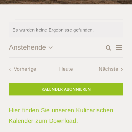
Veranstaltungen
Es wurden keine Ergebnisse gefunden.
Hinweis
Ver
Anstehende
Suche
Verans
Zusamm
Datum
Ans
Suche
auswählen.
Nav
Veranstaltungen
Vorherige
Heute
Nächste
und
Veranstal
Ansicht
KALENDER ABONNIEREN
Naviga
Hier finden Sie unseren Kulinarischen
Kalender zum Download.