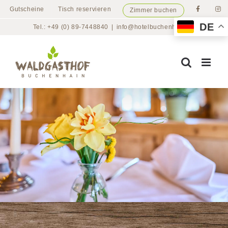
Zum
Gutscheine
Tisch reservieren
Zimmer buchen
Inhalt
DE
Tel.: +49 (0) 89-7448840
|
info@hotelbuchenhain.de
springen