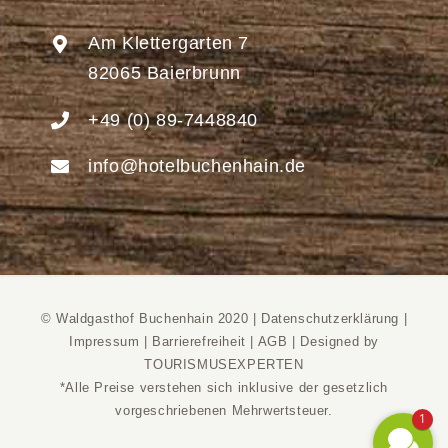
Am Klettergarten 7
82065 Baierbrunn
+49 (0) 89-7448840
info@hotelbuchenhain.de
© Waldgasthof Buchenhain 2020 |
Datenschutzerklärung
|
Impressum
|
Barrierefreiheit
|
AGB
|
Designed by
TOURISMUSEXPERTEN
*Alle Preise verstehen sich inklusive der gesetzlich
vorgeschriebenen Mehrwertsteuer.
1