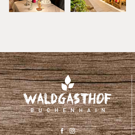
Umland
Kurzurlaub
im
Waldgasthof
Buchenhain