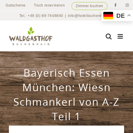
Zum
Gutscheine
Tisch reservieren
Zimmer buchen
Inhalt
DE
Tel.: +49 (0) 89-7448840
|
info@hotelbuchenhain.de
springen
Bayerisch Essen
München: Wiesn
Schmankerl von A-Z
Teil 1