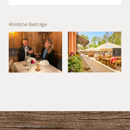
Sommer im
Hotel
Ähnliche Beiträge
München
Jahresabschluss
Süd: Kultur,
im Hotel
Kulinarik
München
und
Umland
Kurzurlaub
im
Waldgasthof
Buchenhain