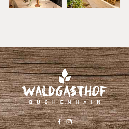
Umland
Kurzurlaub
im
Waldgasthof
Buchenhain