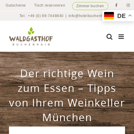
Zum
Gutscheine
Tisch reservieren
Zimmer buchen
Inhalt
DE
Tel.: +49 (0) 89-7448840
|
info@hotelbuchenhain.de
springen
Der richtige Wein
zum Essen – Tipps
von Ihrem Weinkeller
München