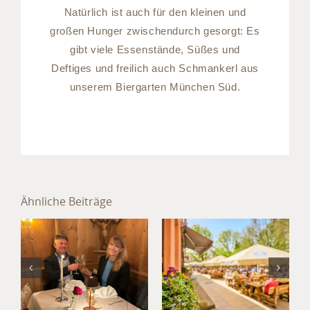
Natürlich ist auch für den kleinen und
großen Hunger zwischendurch gesorgt: Es
gibt viele Essenstände, Süßes und
Deftiges und freilich auch Schmankerl aus
unserem Biergarten München Süd.
Sommer im
Hotel
Ähnliche Beiträge
München
Jahresabschluss
Süd: Kultur,
im Hotel
Kulinarik
München
und
Umland
Kurzurlaub