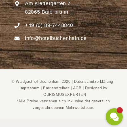
Am Klettergarten 7
82065 Baierbrunn
+49 (0) 89-7448840
info@hotelbuchenhain.de
© Waldgasthof Buchenhain 2020 |
Datenschutzerklärung
|
Impressum
|
Barrierefreiheit
|
AGB
|
Designed by
TOURISMUSEXPERTEN
*Alle Preise verstehen sich inklusive der gesetzlich
vorgeschriebenen Mehrwertsteuer.
1