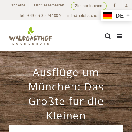
Zum
Gutscheine
Tisch reservieren
Zimmer buchen
Inhalt
DE
Tel.: +49 (0) 89-7448840
|
info@hotelbuchenhain.de
springen
Ausflüge um
München: Das
Größte für die
Kleinen