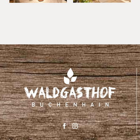
im
Waldgasthof
Buchenhain