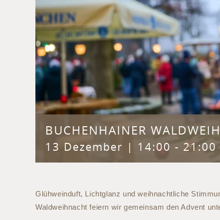
BUCHENHAINER WALDWEI
13 Dezember | 14:00
-
21:00
Glühweinduft, Lichtglanz und weihnachtliche Stimmu
Waldweihnacht feiern wir gemeinsam den Advent unt