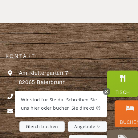
KONTAKT
Am Klettergarten 7
82065 Baierbrunn
TISCH
+49 (0) 89-7448840
Wir sind für Sie da. Schreiben Sie
uns hier oder buchen Sie direkt! 😊
info@hotelbuchenhain.de
BUCHEN
Gleich buchen
Angebote ✨