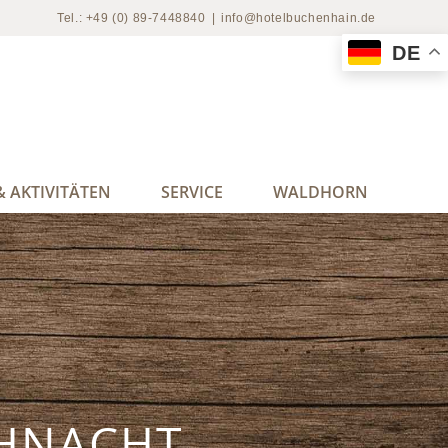
Tel.: +49 (0) 89-7448840
|
info@hotelbuchenhain.de
DE
 AKTIVITÄTEN
SERVICE
WALDHORN
HNACHT