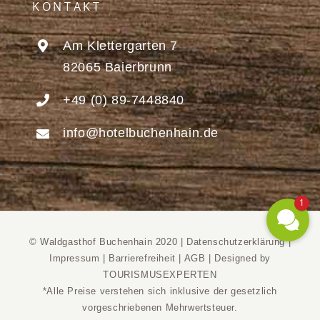
KONTAKT
Am Klettergarten 7
82065 Baierbrunn
+49 (0) 89-7448840
info@hotelbuchenhain.de
1
© Waldgasthof Buchenhain 2020 |
Datenschutzerklärung
|
Impressum
|
Barrierefreiheit
|
AGB
|
Designed by
TOURISMUSEXPERTEN
*Alle Preise verstehen sich inklusive der gesetzlich
vorgeschriebenen Mehrwertsteuer.