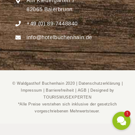
Am Klettergarten 7
82065 Baierbrunn
+49 (0) 89-7448840
info@hotelbuchenhain.de
© Waldgasthof Buchenhain 2020 |
Datenschutzerklärung
|
Impressum
|
Barrierefreiheit
|
AGB
|
Designed by
TOURISMUSEXPERTEN
*Alle Preise verstehen sich inklusive der gesetzlich
vorgeschriebenen Mehrwertsteuer.
1