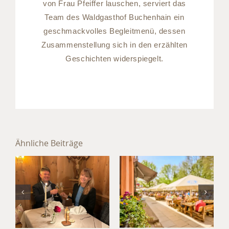
von Frau Pfeiffer lauschen, serviert das
Team des Waldgasthof Buchenhain ein
geschmackvolles Begleitmenü, dessen
Zusammenstellung sich in den erzählten
Geschichten widerspiegelt.
Sommer im
Hotel
Ähnliche Beiträge
München
Jahresabschluss
Süd: Kultur,
im Hotel
Kulinarik
München
und
Umland
Kurzurlaub