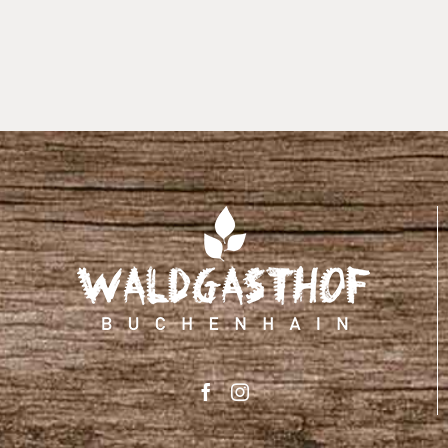
im
Waldgasthof
Buchenhain