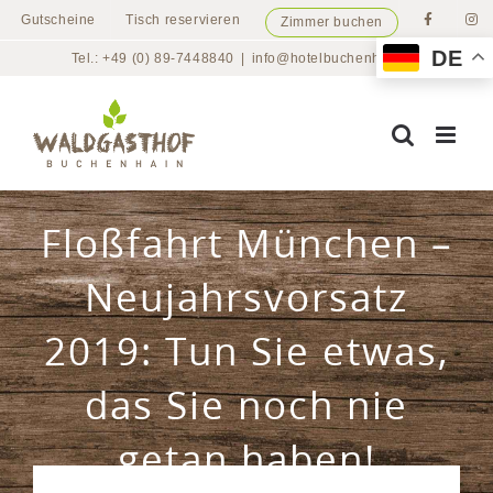
Zum
Gutscheine
Tisch reservieren
Zimmer buchen
Inhalt
DE
Tel.: +49 (0) 89-7448840
|
info@hotelbuchenhain.de
springen
Floßfahrt München –
Neujahrsvorsatz
2019: Tun Sie etwas,
das Sie noch nie
getan haben!