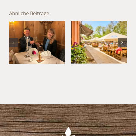
Sommer im
Hotel
Ähnliche Beiträge
München
Jahresabschluss
Süd: Kultur,
im Hotel
Kulinarik
München
und
Umland
Kurzurlaub
im
Waldgasthof
Buchenhain