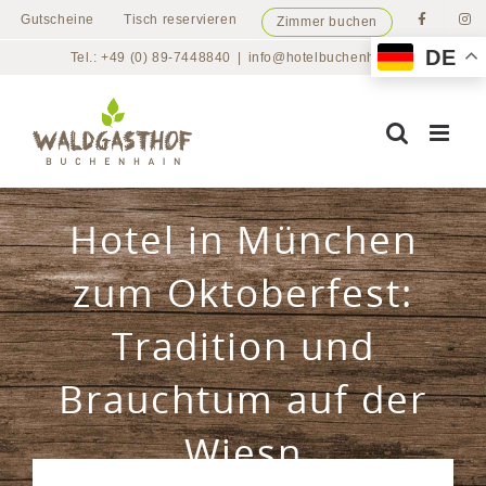
Zum
Gutscheine
Tisch reservieren
Zimmer buchen
Inhalt
DE
Tel.: +49 (0) 89-7448840
|
info@hotelbuchenhain.de
springen
Hotel in München
zum Oktoberfest:
Tradition und
Brauchtum auf der
Wiesn