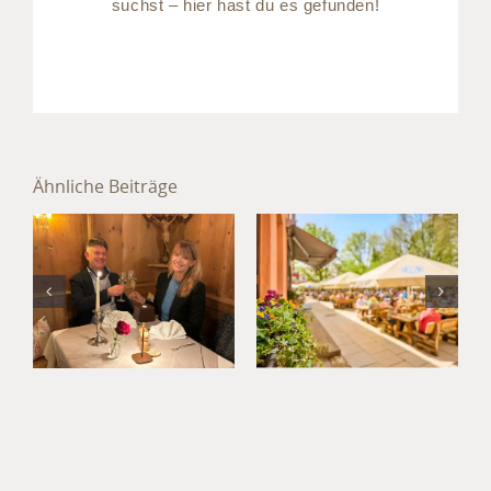
suchst – hier hast du es gefunden!
Sommer im
Hotel
Ähnliche Beiträge
München
Jahresabschluss
Süd: Kultur,
im Hotel
Kulinarik
München
und
Umland
Kurzurlaub
im
Waldgasthof
Buchenhain