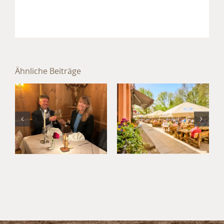
Sommer im
Hotel
Ähnliche Beiträge
München
Jahresabschluss
Süd: Kultur,
im Hotel
Kulinarik
München
und
Umland
Kurzurlaub
im
Waldgasthof
Buchenhain