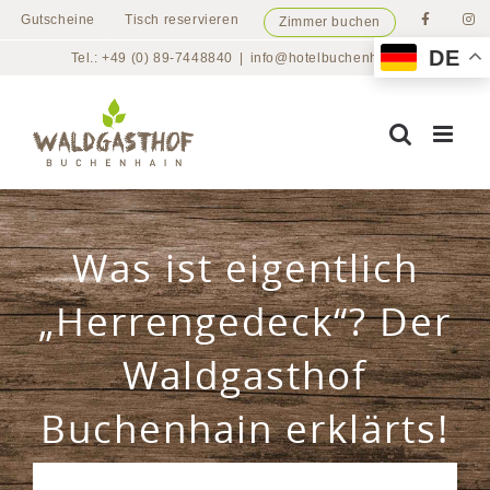
Zum
Gutscheine
Tisch reservieren
Zimmer buchen
Inhalt
DE
Tel.: +49 (0) 89-7448840
|
info@hotelbuchenhain.de
springen
Was ist eigentlich
„Herrengedeck“? Der
Waldgasthof
Buchenhain erklärts!