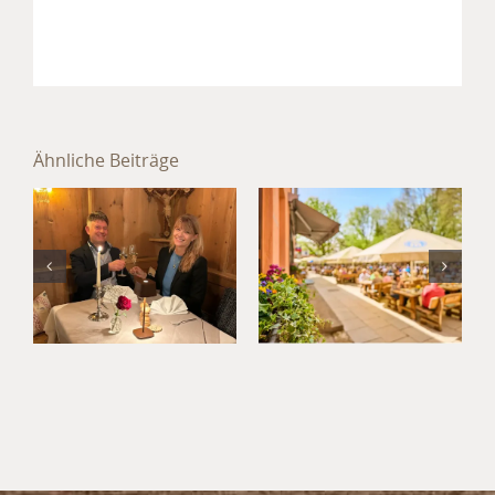
Sommer im
Hotel
Ähnliche Beiträge
München
Jahresabschluss
Süd: Kultur,
im Hotel
Kulinarik
München
und
Umland
Kurzurlaub
im
Waldgasthof
Buchenhain