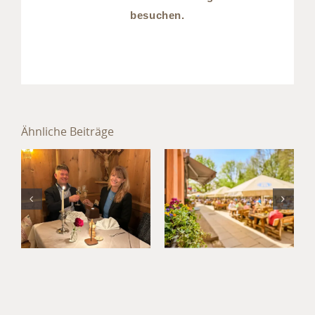
besuchen.
Sommer im
Hotel
Ähnliche Beiträge
München
Jahresabschluss
Süd: Kultur,
im Hotel
Kulinarik
München
und
Umland
Kurzurlaub
im
Waldgasthof
Buchenhain