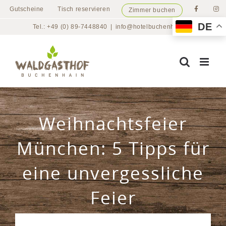
Zum
Gutscheine
Tisch reservieren
Zimmer buchen
Inhalt
DE
Tel.: +49 (0) 89-7448840
|
info@hotelbuchenhain.de
springen
Weihnachtsfeier
München: 5 Tipps für
eine unvergessliche
Feier