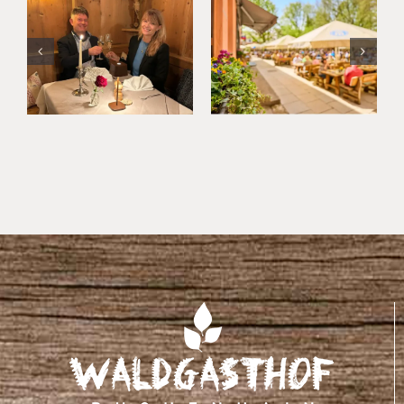
Jahresabschluss
Süd: Kultur,
im Hotel
Kulinarik
München
und
Umland
Kurzurlaub
im
Waldgasthof
Buchenhain