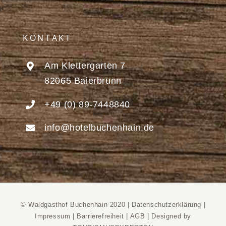
KONTAKT
Am Klettergarten 7
82065 Baierbrunn
+49 (0) 89-7448840
info@hotelbuchenhain.de
© Waldgasthof Buchenhain 2020 |
Datenschutzerklärung
|
Impressum
|
Barrierefreiheit
|
AGB
|
Designed by