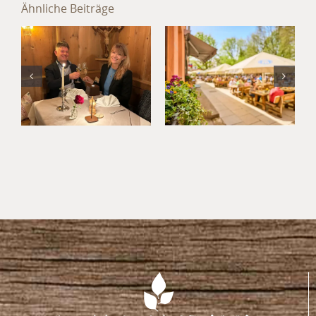
Hotel
Ähnliche Beiträge
München
Jahresabschluss
Süd: Kultur,
im Hotel
Kulinarik
München
und
Umland
Kurzurlaub
im
Waldgasthof
Buchenhain