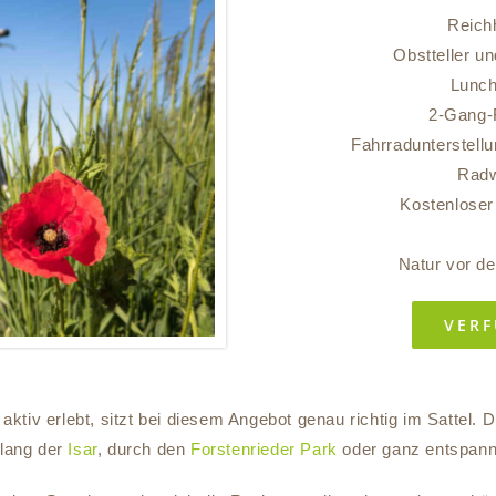
Reichh
Obstteller u
Lunch
2-Gang-
Fahrradunterstellu
Radw
Kostenloser
Natur vor d
VERF
iv erlebt, sitzt bei diesem Angebot genau richtig im Sattel. D
lang der
Isar
, durch den
Forstenrieder Park
oder ganz entspannt