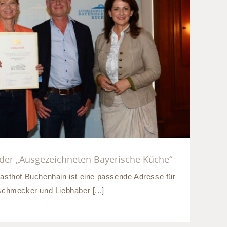
gabe der „Ausgezeichneten
ayerische Küche“
er „Ausgezeichneten Bayerische Küche“
ldgasthof Buchenhain ist eine passende Adresse für
schmecker und Liebhaber [...]