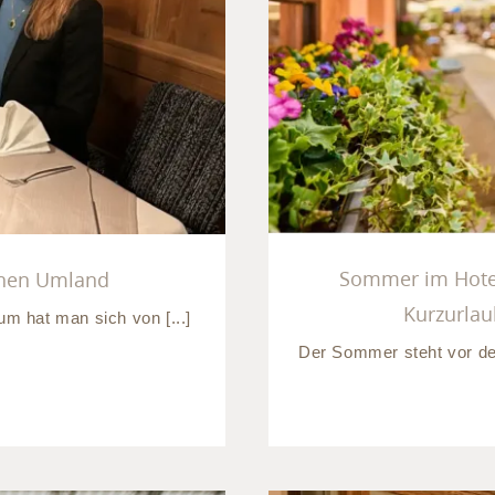
el München
Kulinarik un
Sommer im Hotel
chen Umland
Kurzurla
um hat man sich von [...]
Der Sommer steht vor de