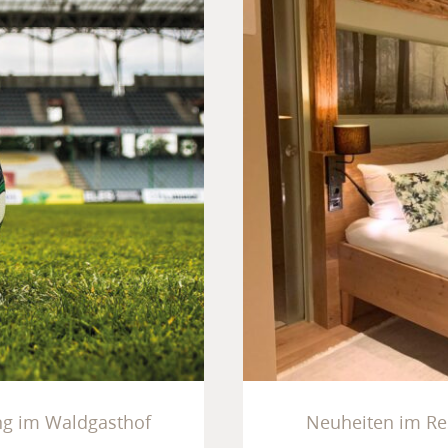
ublic Viewing
Neuheiten
henhain
M
ng im Waldgasthof
Neuheiten im Re