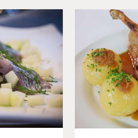
: Die Matjes-
Bayrisch 
Bierg