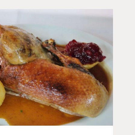
essen in München: unser
arten in Baierbrunn