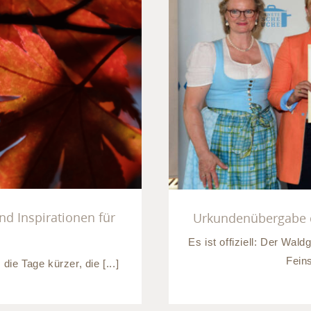
ld – Tipps und
Urkundenüber
ahreszeit
B
nd Inspirationen für
Urkundenübergabe d
Es ist offiziell: Der Wa
Fein
ie Tage kürzer, die [...]