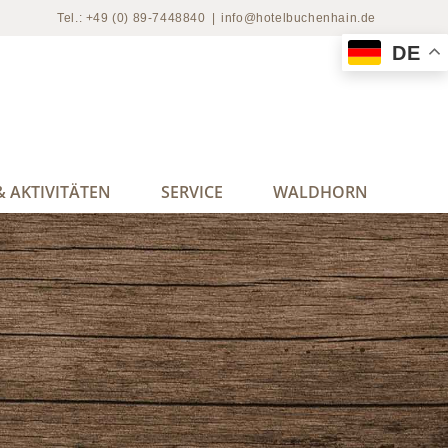
Tel.: +49 (0) 89-7448840
|
info@hotelbuchenhain.de
DE
 AKTIVITÄTEN
SERVICE
WALDHORN