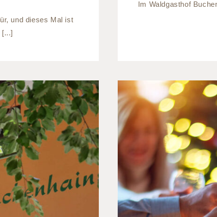
Im Waldgasthof Buchenh
ür, und dieses Mal ist
...]
Weihnachtsf
hof München
eine 