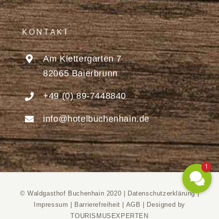
KONTAKT
Am Klettergarten 7
82065 Baierbrunn
+49 (0) 89-7448840
info@hotelbuchenhain.de
1
© Waldgasthof Buchenhain 2020 |
Datenschutzerklärung
|
Impressum
|
Barrierefreiheit
|
AGB
|
Designed by
TOURISMUSEXPERTEN