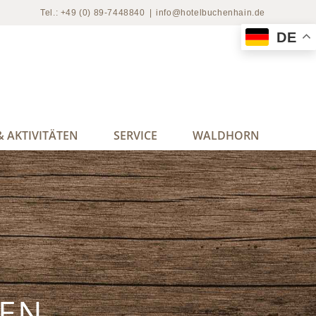
Tel.: +49 (0) 89-7448840
|
info@hotelbuchenhain.de
DE
 AKTIVITÄTEN
SERVICE
WALDHORN
SEN