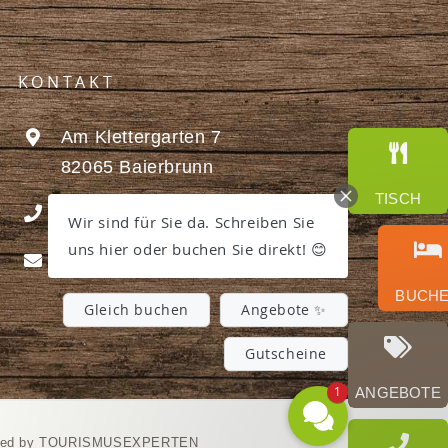
KONTAKT
Am Klettergarten 7
82065 Baierbrunn
TISCH
+49 (0) 89-7448840
Wir sind für Sie da. Schreiben Sie
uns hier oder buchen Sie direkt! 😊
info@hotelbuchenhain.de
BUCHEN
Gleich buchen
Angebote ✨
Gutscheine
1
ANGEBOTE
ned by TOURISMUSEXPERTEN