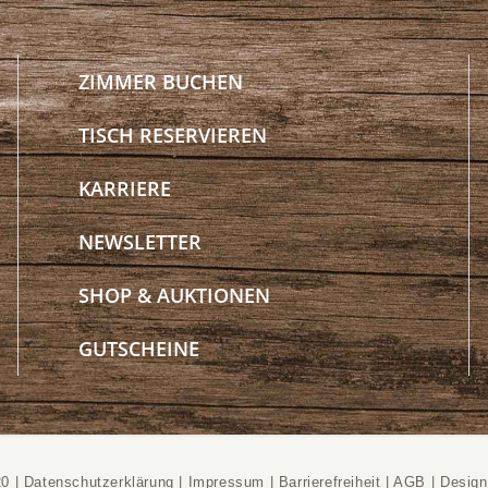
ZIMMER BUCHEN
TISCH RESERVIEREN
KARRIERE
NEWSLETTER
SHOP & AUKTIONEN
GUTSCHEINE
20 |
Datenschutzerklärung
|
Impressum
|
Barrierefreiheit
|
AGB
|
Desig