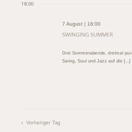
Veranstaltungen
18:00
Navigation
2026
Schlüsselwort.
7 August | 18:00
SWINGING SUMMER
Drei Sommerabende, dreimal pure
Swing, Soul und Jazz auf die [...]
Vorheriger Tag