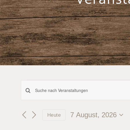
Veranstaltungen
Veranstaltungen
Bitte
für
Schlüsselwort
Suche
eingeben.
7
7 August, 2026
Heute
und
Suche
Datum
August,
nach
Ansichten,
wählen.