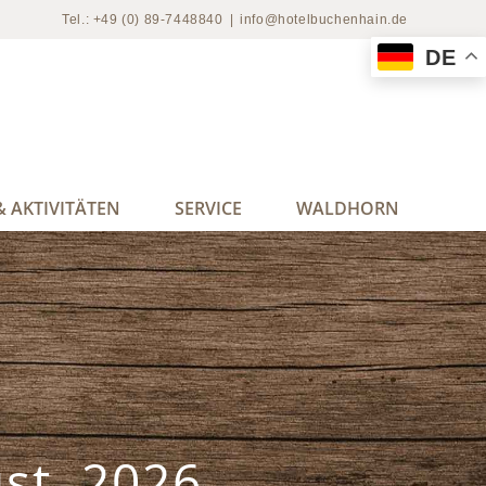
Tel.: +49 (0) 89-7448840
|
info@hotelbuchenhain.de
DE
 AKTIVITÄTEN
SERVICE
WALDHORN
st, 2026