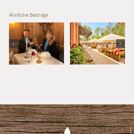
Sommer im
Hotel
Ähnliche Beiträge
München
Jahresabschluss
Süd: Kultur,
im Hotel
Kulinarik
München
und
Umland
Kurzurlaub
im
Waldgasthof
Buchenhain