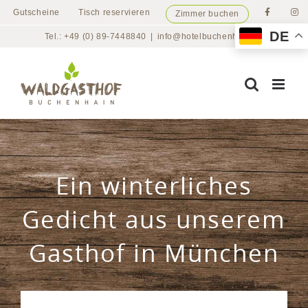
Zum
Gutscheine
Tisch reservieren
Zimmer buchen
Inhalt
DE
Tel.: +49 (0) 89-7448840
|
info@hotelbuchenhain.de
springen
Ein winterliches
Gedicht aus unserem
Gasthof in München