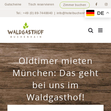
Zum
Gutscheine
Tisch reservieren
Zimmer buchen
Inhalt
DE
Tel.: +49 (0) 89-7448840
|
info@hotelbuchenhain.de
springen
Oldtimer mieten
München: Das geht
bei uns im
Waldgasthof!