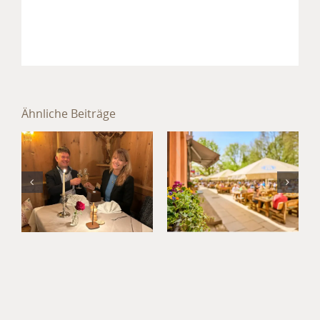
Sommer im
Hotel
Ähnliche Beiträge
München
Jahresabschluss
Süd: Kultur,
im Hotel
Kulinarik
München
und
Umland
Kurzurlaub
im
Waldgasthof
Buchenhain