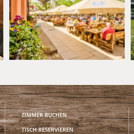
Sommer im Hotel München
Süd: Kultur, Kulinarik und
Kurzurlaub im Waldgasthof
Buchenhain
ZIMMER BUCHEN
TISCH RESERVIEREN