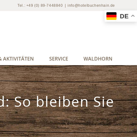
Tel.: +49 (0) 89-7448840
|
info@hotelbuchenhain.de
DE
 AKTIVITÄTEN
SERVICE
WALDHORN
: So bleiben Sie