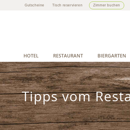
Zum
Gutscheine
Tisch reservieren
Zimmer buchen
Inhalt
springen
HOTEL
RESTAURANT
BIERGARTEN
Tipps vom Resta