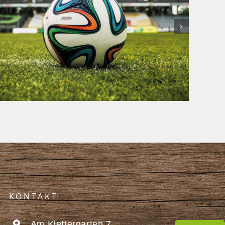
EM 2024 in Deutschland:
Public Viewing im
Waldgasthof Buchenhain
KONTAKT
Am Klettergarten 7