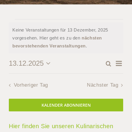
Veranstaltungen
Keine Veranstaltungen für 13 Dezember, 2025
für
vorgesehen. Hier geht es zu den
nächsten
Hinweis
bevorstehenden Veranstaltungen
.
13
Dezember,
Ver
13.12.2025
Suche
Verans
Tag
Datum
Ans
2025
Suche
wählen.
Nav
Vorheriger Tag
Nächster Tag
und
Ansicht
KALENDER ABONNIEREN
Naviga
Hier finden Sie unseren Kulinarischen