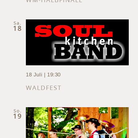
Sa.
18
18 Juli | 19:30
WALDFEST
So.
19