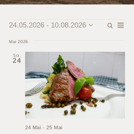
Veranstaltungen
Ver
24.05.2026
 - 
10.08.2026
Suche
Verans
Liste
Datum
Ans
Suche
wählen.
Mai 2026
Nav
und
So.
24
Ansicht
Naviga
24 Mai
-
25 Mai